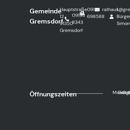
Hauptstraße
09193
rathaus@gre
1.
Gemeinde
09193
12
698588
Bürge
Gremsdorf
8343
91350
Simon
Gremsdorf
Montag
Gesc
Di
Öffnungszeiten