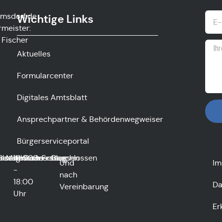
msdorf.de
Wichtige Links
rmeister:
 Fischer
Aktuelles
Formularcenter
Digitales Amtsblatt
Ansprechpartner & Behördenwegweiser
Bürgerserviceportal
hlossen
enstag
Geschlossen
Mittwoch
16:00
Donnerstag
Geschlossen
Freitag
Geschlossen
Und
Im
-
nach
18:00
Da
Vereinbarung
Uhr
Er