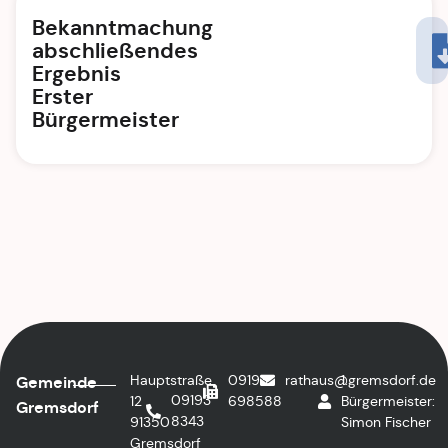
Bekanntmachung
abschließendes
Ergebnis
Erster
Bürgermeister
Hauptstraße
09193
rathaus@gremsdorf.de
1.
Gemeinde
09193
12
698588
Bürgermeister:
Gremsdorf
8343
91350
Simon Fischer
Gremsdorf