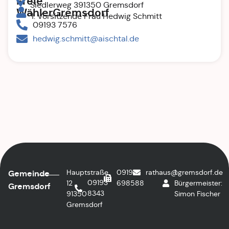
Freie
Siedlerweg 391350 Gremsdorf
WählerGremsdorf
1. Vorsitzende Frau Hedwig Schmitt
09193 7576
hedwig.schmitt@aischtal.de
Hauptstraße
09193
rathaus@gremsdorf.de
1.
Gemeinde
09193
12
698588
Bürgermeister:
Gremsdorf
8343
91350
Simon Fischer
Gremsdorf