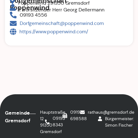
Dorfgemeinschaft
Poppenwind 291350 Gremsdorf
Poppenwind
1. Vorsitzender Herr Georg Dellermann
09193 4556
Dorfgemeinschaft@poppenwind.com
https://www.poppenwind.com/
Hauptstraße
09193
rathaus@gremsdorf.de
1.
Gemeinde
09193
12
698588
Bürgermeister:
Gremsdorf
8343
91350
Simon Fischer
Gremsdorf