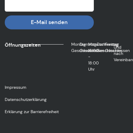
E-Mail senden
Montag
Dienstag
Mittwoch
Donnerstag
Freitag
Öffnungszeiten
Und
Geschlossen
Geschlossen
16:00
Geschlossen
Geschlossen
nach
-
Vereinbar
18:00
Uhr
Impressum
Datenschutzerklärung
Erklärung zur Barrierefreiheit