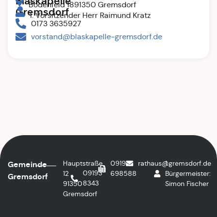
Blaskapelle
Bodenfeld 1891350 Gremsdorf
Gremsdorf
1. Vorsitzender Herr Raimund Kratz
0173 3635927
vorstand@blaskapelle-gremsdorf.de
Hauptstraße
09193
rathaus@gremsdorf.de
1.
Gemeinde
09193
12
698588
Bürgermeister:
Gremsdorf
8343
91350
Simon Fischer
Gremsdorf