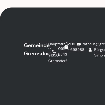
Hauptstraße
09193
rathaus@gre
1.
Gemeinde
09193
12
698588
Bürge
Gremsdorf
8343
91350
Simon
Gremsdorf