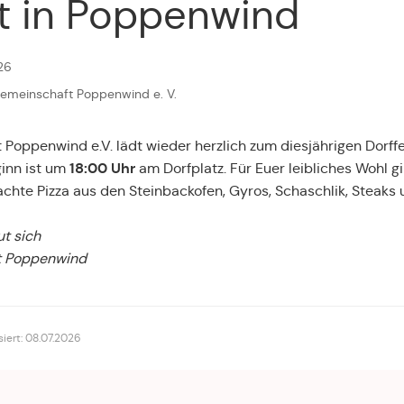
t in Poppenwind
26
fgemeinschaft Poppenwind e. V.
 Poppenwind e.V. lädt wieder herzlich zum diesjährigen Dorf
18:00 Uhr
ginn ist um
am Dorfplatz. Für Euer leibliches Wohl g
chte Pizza aus den Steinbackofen, Gyros, Schaschlik, Steaks 
t sich
t Poppenwind
isiert: 08.07.2026