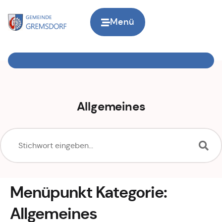
Inhalt
springen
Menü
Zur Startseite
Allgemeines
Menüpunkt Kategorie:
Allgemeines