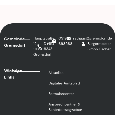
Hauptstraße
09193
rathaus@gremsdorf.de
1.
Gemeinde
09193
12
698588
Bürgermeister:
Gremsdorf
8343
91350
Simon Fischer
Gremsdorf
Wichtige
Aktuelles
Links
Digitales Amtsblatt
Formularcenter
Ansprechpartner &
Behördenwegweiser