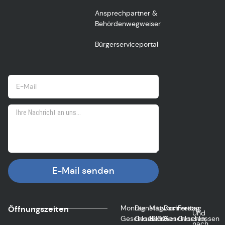
Ansprechpartner &
Behördenwegweiser
Bürgerserviceportal
E-Mail senden
Montag
Dienstag
Mittwoch
Donnerstag
Freitag
Öffnungszeiten
Und
Geschlossen
Geschlossen
16:00
Geschlossen
Geschlossen
nach